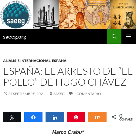
Saltar
al
contenido
Buscar
saeeg.org
MENÚ
PRINCI
ANÁLISIS INTERNACIONAL
,
ESPAÑA
ESPAÑA: EL ARRESTO DE “EL
POLLO” DE HUGO CHÁVEZ
27 SEPTIEMBRE, 2021
SAEEG
1 COMENTARIO
0
Twittear
Compartir
Compartir
Pin
Compartir
COMPARTIR
Marco Crabu*