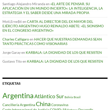
Santiago Alejandro Miranda
en
«EL ARTE DE PENSAR. SU
APLICACIÓN EN UN MUNDO INCIERTO»: LA INTELIGENCIA, LA
ESTRATEGIA Y EL SABER DESDE UNA MIRADA PROPIA
Moti,Erne$ti
en
CARTA AL DIRECTOR DEL EX MAYOR DEL
EJÉRCITO ARGENTINO HUGO REINALDO ABETE: «EL SIONISMO
EN EL CONGRESO ARGENTINO»
Charles Calligaro
en
HACER QUE NUESTRAS DEMANDAS SEAN
TANTO PRÁCTICAS COMO VISIONARIAS
Jorge Garay
en
KARBALA: LA DIGNIDAD DE LOS QUE RESISTEN
Gustavo Tito
en
KARBALA: LA DIGNIDAD DE LOS QUE RESISTEN
ETIQUETAS
Argentina
Atlántico Sur
Bolivia
Brasil
China
Cancillería Argentina
Coronavirus
Corte Internacional de Justicia
COVID-19
Desarrollo
Defensa