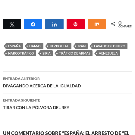
0
Twittear
Compartir
Compartir
Pin
Compartir
COMPARTIR
ESPAÑA
HAMAS
HEZBOLLAH
IRÁN
LAVADO DE DINERO
NARCOTRÀFICO
SIRIA
TRÁFICO DE ARMAS
VENEZUELA
Navegación
ENTRADA ANTERIOR
de
DIVAGANDO ACERCA DE LA IGUALDAD
entradas
ENTRADA SIGUIENTE
TIRAR CON LA PÓLVORA DEL REY
UN COMENTARIO SOBRE “ESPAÑA: EL ARRESTO DE “EL