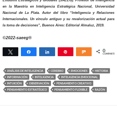
Estudios Estratégicos y Globales (SAEEG).
Profesor de Inteligencia
en la Maestría en Inteligencia Estratégica Nacional, Universidad
Nacional de La Plata.
Autor del libro “Inteligencia y Relaciones
Internacionales. Un vínculo antiguo y su revalorización actual para
la toma de decisiones”, Buenos Aires: Editorial Almaluz, 2019.
©2022-saeeg®
0
Twittear
Compartir
Compartir
Pin
Compartir
COMPARTIR
ANÁLISIS DE INTELIGENCIA
CEREBRO
EMOCIONES
HISTORIA
INFORMACIÓN
INTELIGENCIA
INTELIGENCIA EMOCIONAL
INTUICIÓN
OBSERVACIÓN
PENSAMIENTO CREATIVO
PENSAMIENTO ESTRATÉGICO
PENSAMIENTO FLEXIBLE
RAZÓN