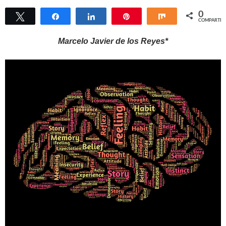
0
Twittear
Compartir
Compartir
Pin
Compartir
COMPARTIR
Marcelo Javier de los Reyes*