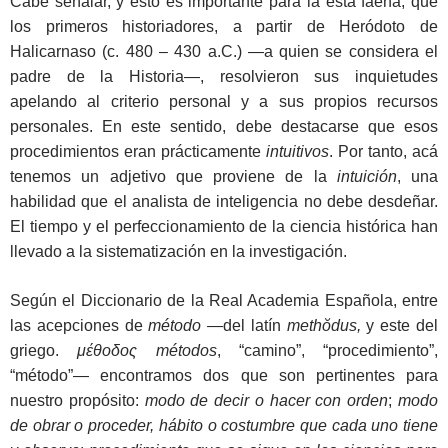
Cabe señalar, y esto es importante para la esta faena, que
los primeros historiadores, a partir de Heródoto de
Halicarnaso (c. 480 – 430 a.C.) —a quien se considera el
padre de la Historia—, resolvieron sus inquietudes
apelando al criterio personal y a sus propios recursos
personales. En este sentido, debe destacarse que esos
procedimientos eran prácticamente
intuitivos
. Por tanto, acá
tenemos un adjetivo que proviene de la
intuición
, una
habilidad que el analista de inteligencia no debe desdeñar.
El tiempo y el perfeccionamiento de la ciencia histórica han
llevado a la sistematización en la investigación.
Según el Diccionario de la Real Academia Española, entre
las acepciones de
método —
del latín
methŏdus,
y este del
griego.
μ
έ
θοδος métodos
, “camino”, “procedimiento”,
“método”
—
encontramos dos que son pertinentes para
nuestro propósito:
modo de decir o hacer con orden
;
modo
de obrar o proceder, hábito o costumbre que cada uno tiene