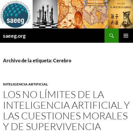
Saltar
al
contenido
Buscar
saeeg.org
MENÚ
PRINCI
Archivo de la etiqueta: Cerebro
INTELIGENCIA ARTIFICIAL
LOS NO LÍMITES DE LA
INTELIGENCIA ARTIFICIAL Y
LAS CUESTIONES MORALES
Y DE SUPERVIVENCIA