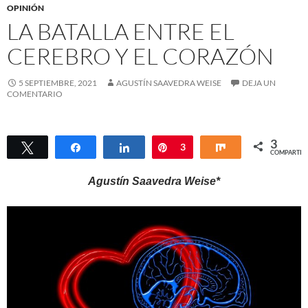
OPINIÓN
LA BATALLA ENTRE EL
CEREBRO Y EL CORAZÓN
5 SEPTIEMBRE, 2021
AGUSTÍN SAAVEDRA WEISE
DEJA UN
COMENTARIO
3
Twittear
Compartir
Compartir
Pin
3
Compartir
COMPARTIR
Agustín Saavedra Weise*