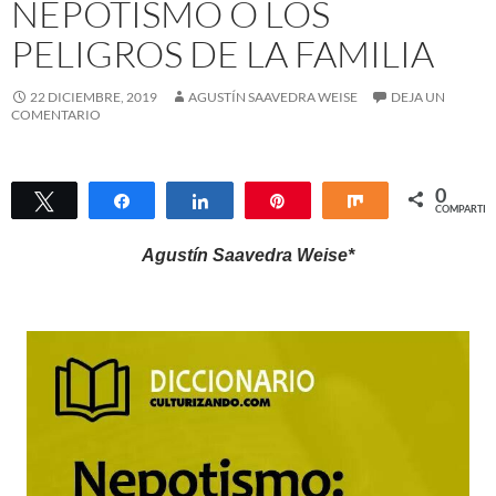
NEPOTISMO O LOS
PELIGROS DE LA FAMILIA
22 DICIEMBRE, 2019
AGUSTÍN SAAVEDRA WEISE
DEJA UN
COMENTARIO
0
Twittear
Compartir
Compartir
Pin
Compartir
COMPARTIR
Agustín Saavedra Weise
*