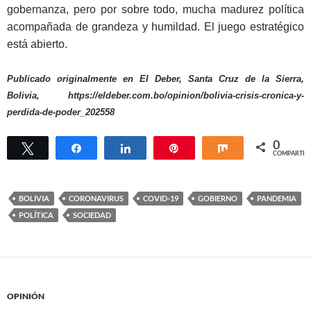
gobernanza, pero por sobre todo, mucha madurez política
acompañada de grandeza y humildad. El juego estratégico
está abierto.
Publicado originalmente en El Deber, Santa Cruz de la Sierra,
Bolivia, https://eldeber.com.bo/opinion/bolivia-crisis-cronica-y-
perdida-de-poder_202558
0
Twittear
Compartir
Compartir
Pin
Compartir
COMPARTIR
BOLIVIA
CORONAVIRUS
COVID-19
GOBIERNO
PANDEMIA
POLÍTICA
SOCIEDAD
OPINIÓN