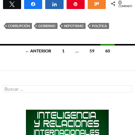
0
Twittear
Compartir
Compartir
Pin
Compartir
COMPARTIR
CORRUPCIÓN
GOBIERNO
NEPOTISMO
POLÍTICA
Ir
← ANTERIOR
1
…
59
60
a
las
entradas
Buscar: