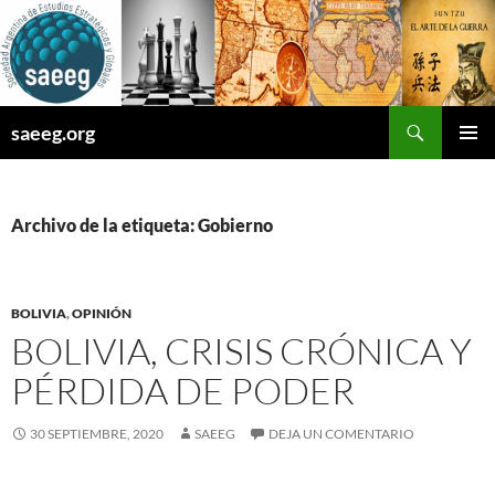
Saltar
al
contenido
Buscar
saeeg.org
MENÚ
PRINCI
Archivo de la etiqueta: Gobierno
BOLIVIA
,
OPINIÓN
BOLIVIA, CRISIS CRÓNICA Y
PÉRDIDA DE PODER
30 SEPTIEMBRE, 2020
SAEEG
DEJA UN COMENTARIO