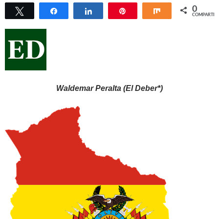
0
Twittear
Compartir
Compartir
Pin
Compartir
COMPARTIR
Waldemar Peralta (El Deber*)