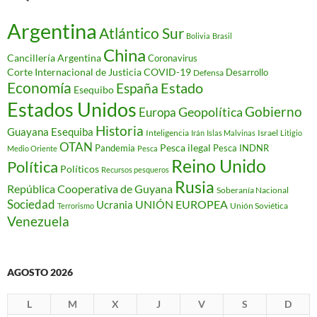
Argentina
Atlántico Sur
Bolivia
Brasil
China
Cancillería Argentina
Coronavirus
Corte Internacional de Justicia
COVID-19
Desarrollo
Defensa
Economía
Estado
España
Esequibo
Estados Unidos
Gobierno
Geopolítica
Europa
Historia
Guayana Esequiba
Inteligencia
Israel
Irán
Islas Malvinas
Litigio
OTAN
Pesca ilegal
Pandemia
Pesca INDNR
Medio Oriente
Pesca
Reino Unido
Política
Políticos
Recursos pesqueros
Rusia
República Cooperativa de Guyana
Soberanía Nacional
Sociedad
Ucrania
UNIÓN EUROPEA
Unión Soviética
Terrorismo
Venezuela
AGOSTO 2026
L
M
X
J
V
S
D