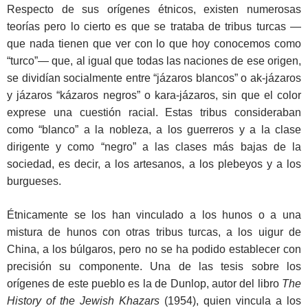
Respecto de sus orígenes étnicos, existen numerosas
teorías pero lo cierto es que se trataba de tribus turcas —
que nada tienen que ver con lo que hoy conocemos como
“turco”— que, al igual que todas las naciones de ese origen,
se dividían socialmente entre “jázaros blancos” o ak-jázaros
y jázaros “kázaros negros” o kara-jázaros, sin que el color
exprese una cuestión racial. Estas tribus consideraban
como “blanco” a la nobleza, a los guerreros y a la clase
dirigente y como “negro” a las clases más bajas de la
sociedad, es decir, a los artesanos, a los plebeyos y a los
burgueses.
Étnicamente se los han vinculado a los hunos o a una
mistura de hunos con otras tribus turcas, a los uigur de
China, a los búlgaros, pero no se ha podido establecer con
precisión su componente. Una de las tesis sobre los
orígenes de este pueblo es la de Dunlop, autor del libro
The
History of the Jewish Khazars
(1954), quien vincula a los