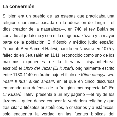
La conversión
Si bien era un pueblo de las estepas que practicaba una
religión chamánica basada en la adoración de Tingri —el
dios creador de la naturaleza—, en 740 el rey Bulán se
convirtió al judaísmo y con él la dirigencia kázara y la mayor
parte de la población. El filósofo y médico judío español
Yehudah Ben Samuel Halevi, nacido en Navarra en 1075 y
fallecido en Jerusalén en 1141, reconocido como uno de los
máximos exponentes de la literatura hispanohebrea,
escribió el
Libro del Jazar (El Kuzarí
), originalmente escrito
entre 1130-1140 en árabe bajo el título de
Kitab alhuyya wa-
l-dalil fi nusr al-din al-dalil
, en el que en cinco discursos
emprende una defensa de la “religión menospreciada”. En
El Kuzarí
, Halevi presenta a un rey pagano —el rey de los
jázaros— quien desea conocer la verdadera religión y que
tras citar a filósofos aristotélicos, a cristianos y a islámicos,
sólo encuentra la verdad en las fuentes bíblicas del