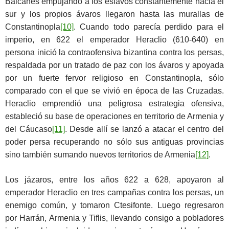
Balcanes empujando a los eslavos constantemente hacia el
sur y los propios ávaros llegaron hasta las murallas de
Constantinopla
[10]
. Cuando todo parecía perdido para el
imperio, en 622 el emperador Heraclio (610-640) en
persona inició la contraofensiva bizantina contra los persas,
respaldada por un tratado de paz con los ávaros y apoyada
por un fuerte fervor religioso en Constantinopla, sólo
comparado con el que se vivió en época de las Cruzadas.
Heraclio emprendió una peligrosa estrategia ofensiva,
estableció su base de operaciones en territorio de Armenia y
del Cáucaso
[11]
. Desde allí se lanzó a atacar el centro del
poder persa recuperando no sólo sus antiguas provincias
sino también sumando nuevos territorios de Armenia
[12]
.
Los jázaros, entre los años 622 a 628, apoyaron al
emperador Heraclio en tres campañas contra los persas, un
enemigo común, y tomaron Ctesifonte. Luego regresaron
por Harrán, Armenia y Tiflis, llevando consigo a pobladores