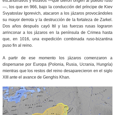
escandinavos y eslavos —que dieron origen al pueblo ruso
—, los que en 966, bajo la conducción del príncipe de Kiev
Svyatoslav Igorevich, atacaron a los jázaros provocándoles
su mayor derrota y la destrucción de la fortaleza de Zarkel.
Dos años después cayó Itil y las fuerzas rusas lograron
arrinconar a los jázaros en la península de Crimea hasta
que, en 1016, una expedición combinada ruso-bizantina
puso fin al reino.
A partir de ese momento los jázaros comenzaron a
dispersarse por Europa (Polonia, Rusia, Ucrania, Hungría)
mientras que los restos del reino desaparecieron en el siglo
XIII ante el avance de Genghis Khan.