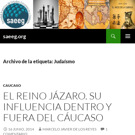
Saltar
al
contenido
Buscar
saeeg.org
MENÚ
PRINCI
Archivo de la etiqueta: Judaísmo
CAUCASO
EL REINO JÁZARO. SU
INFLUENCIA DENTRO Y
FUERA DEL CÁUCASO
16 JUNIO, 2014
MARCELO JAVIER DE LOS REYES
1
COMENTARIO