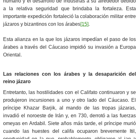
humano y el desarrollo de industrias a su alrededor debido
a la relativa seguridad que brindaba la fortaleza. Esta
importante expedición fortaleció la colaboración militar entre
jázaros y bizantinos con los árabes
[15]
.
Esta alianza en la que los jázaros impedían el paso de los
árabes a través del Cáucaso impidió su invasión a Europa
Oriental.
Las relaciones con los árabes y la desaparición del
reino jázaro
Entretanto, las hostilidades con el Califato continuaron y se
produjeron incursiones a uno y otro lado del Cáucaso. El
príncipe Khazar Barjik, al mando de las tropas jázaras,
invadió el noroeste de Irán y, en 730, derrotó a las fuerzas
omeyas en Ardabil. Siete años más tarde, el príncipe murió
cuando las huestes del califa ocuparon brevemente Itil,
oportunidad en la que, probablemente, obligaron al jan a