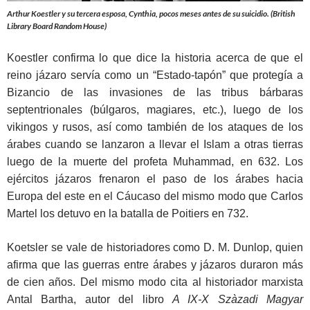
Arthur Koestler y su tercera esposa, Cynthia, pocos meses antes de su suicidio. (British
Library Board Random House)
Koestler confirma lo que dice la historia acerca de que el
reino jázaro servía como un “Estado-tapón” que protegía a
Bizancio de las invasiones de las tribus bárbaras
septentrionales (búlgaros, magiares, etc.), luego de los
vikingos y rusos, así como también de los ataques de los
árabes cuando se lanzaron a llevar el Islam a otras tierras
luego de la muerte del profeta Muhammad, en 632. Los
ejércitos jázaros frenaron el paso de los árabes hacia
Europa del este en el Cáucaso del mismo modo que Carlos
Martel los detuvo en la batalla de Poitiers en 732.
Koetsler se vale de historiadores como D. M. Dunlop, quien
afirma que las guerras entre árabes y jázaros duraron más
de cien años. Del mismo modo cita al historiador marxista
Antal Bartha, autor del libro
A IX-X Szàzadi Magyar