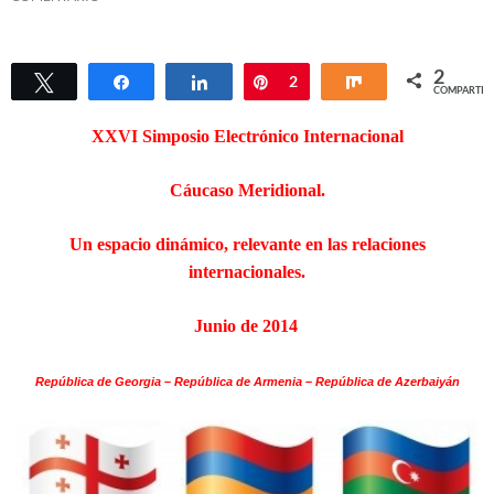
2
Twittear
Compartir
Compartir
Pin
2
Compartir
COMPARTIR
XXVI Simposio Electrónico Internacional
Cáucaso Meridional.
Un espacio dinámico, relevante en las relaciones
internacionales.
Junio de 2014
República de Georgia – República de Armenia – República de Azerbaiyán