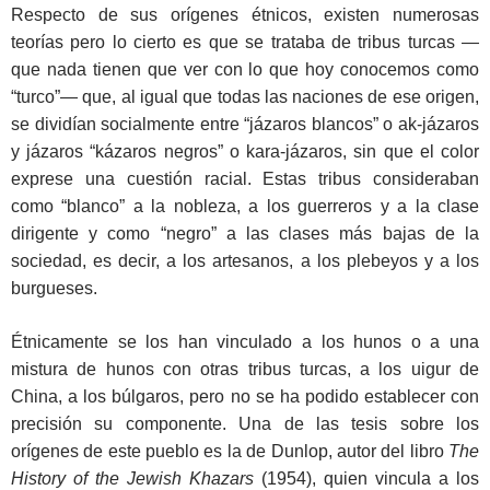
Respecto de sus orígenes étnicos, existen numerosas
teorías pero lo cierto es que se trataba de tribus turcas —
que nada tienen que ver con lo que hoy conocemos como
“turco”— que, al igual que todas las naciones de ese origen,
se dividían socialmente entre “jázaros blancos” o ak-jázaros
y jázaros “kázaros negros” o kara-jázaros, sin que el color
exprese una cuestión racial. Estas tribus consideraban
como “blanco” a la nobleza, a los guerreros y a la clase
dirigente y como “negro” a las clases más bajas de la
sociedad, es decir, a los artesanos, a los plebeyos y a los
burgueses.
Étnicamente se los han vinculado a los hunos o a una
mistura de hunos con otras tribus turcas, a los uigur de
China, a los búlgaros, pero no se ha podido establecer con
precisión su componente. Una de las tesis sobre los
orígenes de este pueblo es la de Dunlop, autor del libro
The
History of the Jewish Khazars
(1954), quien vincula a los