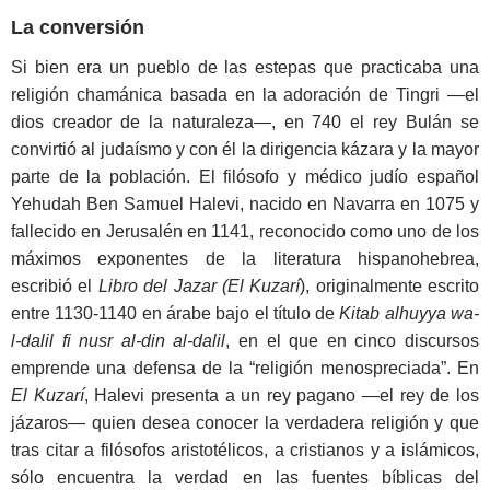
La conversión
Si bien era un pueblo de las estepas que practicaba una
religión chamánica basada en la adoración de Tingri —el
dios creador de la naturaleza—, en 740 el rey Bulán se
convirtió al judaísmo y con él la dirigencia kázara y la mayor
parte de la población. El filósofo y médico judío español
Yehudah Ben Samuel Halevi, nacido en Navarra en 1075 y
fallecido en Jerusalén en 1141, reconocido como uno de los
máximos exponentes de la literatura hispanohebrea,
escribió el
Libro del Jazar (El Kuzarí
), originalmente escrito
entre 1130-1140 en árabe bajo el título de
Kitab alhuyya wa-
l-dalil fi nusr al-din al-dalil
, en el que en cinco discursos
emprende una defensa de la “religión menospreciada”. En
El Kuzarí
, Halevi presenta a un rey pagano —el rey de los
jázaros— quien desea conocer la verdadera religión y que
tras citar a filósofos aristotélicos, a cristianos y a islámicos,
sólo encuentra la verdad en las fuentes bíblicas del