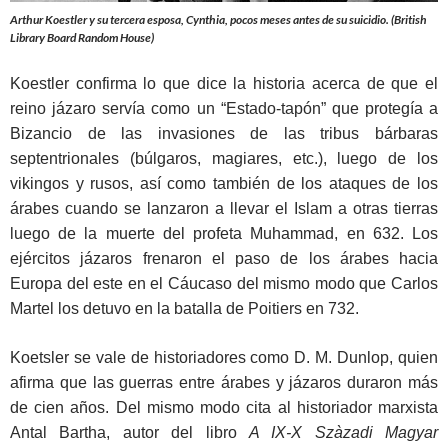
Arthur Koestler y su tercera esposa, Cynthia, pocos meses antes de su suicidio. (British
Library Board Random House)
Koestler confirma lo que dice la historia acerca de que el
reino jázaro servía como un “Estado-tapón” que protegía a
Bizancio de las invasiones de las tribus bárbaras
septentrionales (búlgaros, magiares, etc.), luego de los
vikingos y rusos, así como también de los ataques de los
árabes cuando se lanzaron a llevar el Islam a otras tierras
luego de la muerte del profeta Muhammad, en 632. Los
ejércitos jázaros frenaron el paso de los árabes hacia
Europa del este en el Cáucaso del mismo modo que Carlos
Martel los detuvo en la batalla de Poitiers en 732.
Koetsler se vale de historiadores como D. M. Dunlop, quien
afirma que las guerras entre árabes y jázaros duraron más
de cien años. Del mismo modo cita al historiador marxista
Antal Bartha, autor del libro
A IX-X Szàzadi Magyar