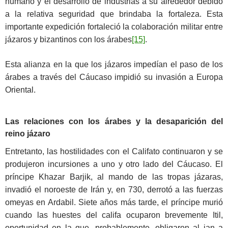
humano y el desarrollo de industrias a su alrededor debido
a la relativa seguridad que brindaba la fortaleza. Esta
importante expedición fortaleció la colaboración militar entre
jázaros y bizantinos con los árabes
[15]
.
Esta alianza en la que los jázaros impedían el paso de los
árabes a través del Cáucaso impidió su invasión a Europa
Oriental.
Las relaciones con los árabes y la desaparición del
reino jázaro
Entretanto, las hostilidades con el Califato continuaron y se
produjeron incursiones a uno y otro lado del Cáucaso. El
príncipe Khazar Barjik, al mando de las tropas jázaras,
invadió el noroeste de Irán y, en 730, derrotó a las fuerzas
omeyas en Ardabil. Siete años más tarde, el príncipe murió
cuando las huestes del califa ocuparon brevemente Itil,
oportunidad en la que, probablemente, obligaron al jan a