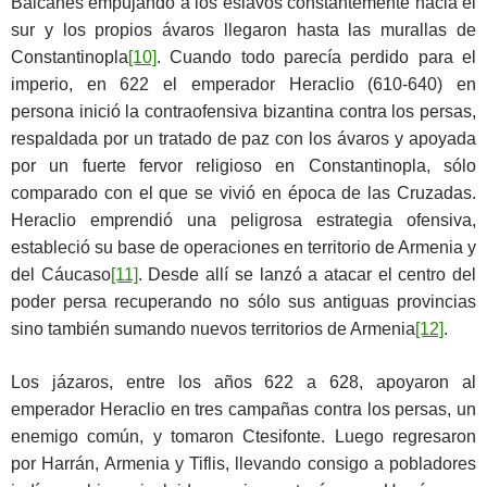
Balcanes empujando a los eslavos constantemente hacia el
sur y los propios ávaros llegaron hasta las murallas de
Constantinopla
[10]
. Cuando todo parecía perdido para el
imperio, en 622 el emperador Heraclio (610-640) en
persona inició la contraofensiva bizantina contra los persas,
respaldada por un tratado de paz con los ávaros y apoyada
por un fuerte fervor religioso en Constantinopla, sólo
comparado con el que se vivió en época de las Cruzadas.
Heraclio emprendió una peligrosa estrategia ofensiva,
estableció su base de operaciones en territorio de Armenia y
del Cáucaso
[11]
. Desde allí se lanzó a atacar el centro del
poder persa recuperando no sólo sus antiguas provincias
sino también sumando nuevos territorios de Armenia
[12]
.
Los jázaros, entre los años 622 a 628, apoyaron al
emperador Heraclio en tres campañas contra los persas, un
enemigo común, y tomaron Ctesifonte. Luego regresaron
por Harrán, Armenia y Tiflis, llevando consigo a pobladores