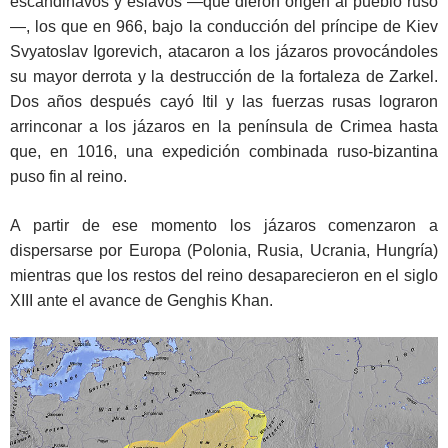
escandinavos y eslavos —que dieron origen al pueblo ruso
—, los que en 966, bajo la conducción del príncipe de Kiev
Svyatoslav Igorevich, atacaron a los jázaros provocándoles
su mayor derrota y la destrucción de la fortaleza de Zarkel.
Dos años después cayó Itil y las fuerzas rusas lograron
arrinconar a los jázaros en la península de Crimea hasta
que, en 1016, una expedición combinada ruso-bizantina
puso fin al reino.
A partir de ese momento los jázaros comenzaron a
dispersarse por Europa (Polonia, Rusia, Ucrania, Hungría)
mientras que los restos del reino desaparecieron en el siglo
XIII ante el avance de Genghis Khan.