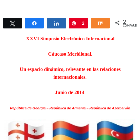
2
Twittear
Compartir
Compartir
Pin
2
Compartir
COMPARTIR
XXVI Simposio Electrónico Internacional
Cáucaso Meridional.
Un espacio dinámico, relevante en las relaciones
internacionales.
Junio de 2014
República de Georgia – República de Armenia – República de Azerbaiyán