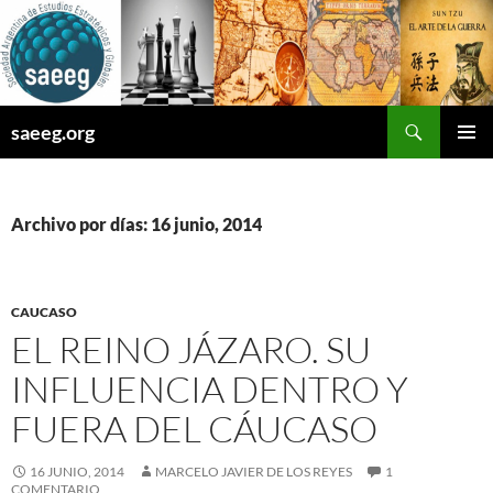
Saltar
al
contenido
Buscar
saeeg.org
MENÚ
PRINCI
Archivo por días: 16 junio, 2014
CAUCASO
EL REINO JÁZARO. SU
INFLUENCIA DENTRO Y
FUERA DEL CÁUCASO
16 JUNIO, 2014
MARCELO JAVIER DE LOS REYES
1
COMENTARIO