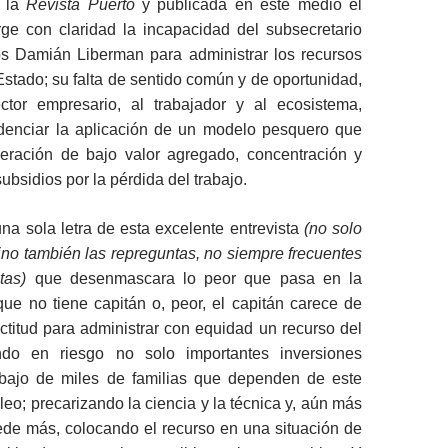
a la
Revista Puerto
y publicada en este medio el
rge con claridad la incapacidad del subsecretario
s Damián Liberman para administrar los recursos
stado; su falta de sentido común y de oportunidad,
tor empresario, al trabajador y al ecosistema,
enciar la aplicación de un modelo pesquero que
eración de bajo valor agregado, concentración y
ubsidios por la pérdida del trabajo.
a sola letra de esta excelente entrevista
(no solo
ino también las repreguntas, no siempre frecuentes
tas)
que desenmascara lo peor que pasa en la
ue no tiene capitán o, peor, el capitán carece de
actitud para administrar con equidad un recurso del
ndo en riesgo no solo importantes inversiones
rabajo de miles de familias que dependen de este
leo; precarizando la ciencia y la técnica y, aún más
ede más, colocando el recurso en una situación de