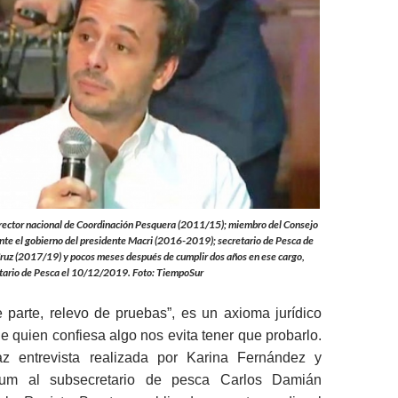
irector nacional de Coordinación Pesquera (2011/15); miembro del Consejo
te el gobierno del presidente Macri (2016-2019); secretario de Pesca de
Cruz (2017/19) y pocos meses después de cumplir dos años en ese cargo,
ario de Pesca el 10/12/2019. Foto: TiempoSur
 parte, relevo de pruebas”, es un axioma jurídico
ue quien confiesa algo nos evita tener que probarlo.
az entrevista realizada por Karina Fernández y
hum al subsecretario de pesca Carlos Damián