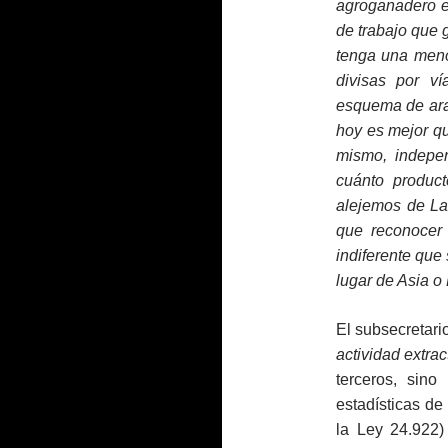
agroganadero en
de trabajo que
tenga una meno
divisas por v
esquema de ara
hoy es mejor qu
mismo, indepe
cuánto produc
alejemos de La
que reconocer
indiferente que
lugar de Asia 
El subsecretari
actividad extrac
terceros, sino
estadísticas de 
la Ley 24.922)