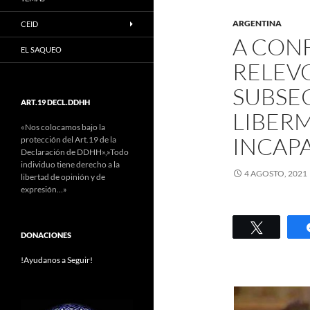
ARGENTINA
CEID
A CONF
EL SAQUEO
RELEVO
SUBSE
ART.19 DECL.DDHH
LIBER
«Nos colocamos bajo la
INCAP
protección del Art.19 de la
Declaración de DDHH»,»Todo
individuo tiene derecho a la
4 AGOSTO, 2021
libertad de opinión y de
expresión…»
Twittear
DONACIONES
!Ayudanos a Seguir!