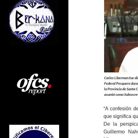
Carlos Liberman fue d
Federal Pesquero duran
la Provincia de Santa 
asumió como Subsecret
“A confesión de
que significa q
De la perspic
Guillermo Na