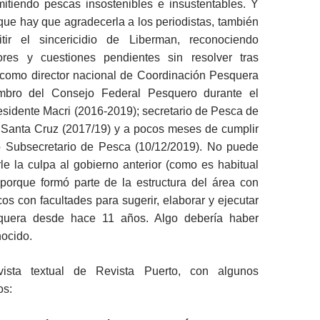
mitiendo pescas insostenibles e insustentables. Y
 que hay que agradecerla a los periodistas, también
ir el sincericidio de Liberman, reconociendo
ores y cuestiones pendientes sin resolver tras
omo director nacional de Coordinación Pesquera
embro del Consejo Federal Pesquero durante el
esidente Macri (2016-2019); secretario de Pesca de
e Santa Cruz (2017/19) y a pocos meses de cumplir
 Subsecretario de Pesca (10/12/2019). No puede
e la culpa al gobierno anterior (como es habitual
, porque formó parte de la estructura del área con
cos con facultades para sugerir, elaborar y ejecutar
esquera desde hace 11 años. Algo debería haber
nocido.
vista textual de Revista Puerto, con algunos
os: