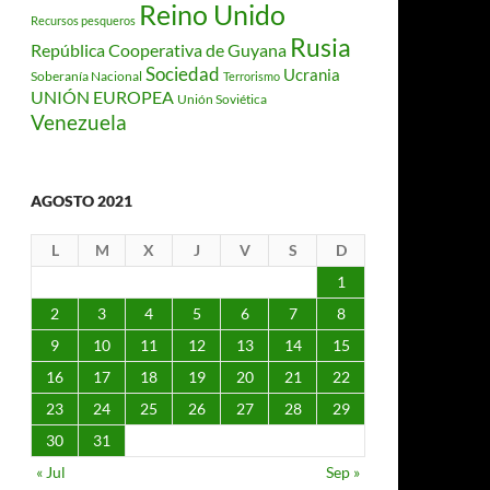
Reino Unido
Recursos pesqueros
Rusia
República Cooperativa de Guyana
Sociedad
Ucrania
Soberanía Nacional
Terrorismo
UNIÓN EUROPEA
Unión Soviética
Venezuela
AGOSTO 2021
L
M
X
J
V
S
D
1
2
3
4
5
6
7
8
9
10
11
12
13
14
15
16
17
18
19
20
21
22
23
24
25
26
27
28
29
30
31
« Jul
Sep »