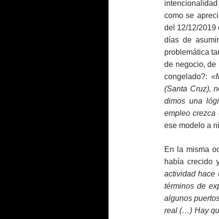
intencionalida
como se aprecia
del 12/12/2019
días de asumir
problemática t
de negocio, de 
congelado?:
«Mi
(Santa Cruz), 
dimos una lóg
empleo crezca 
ese modelo a n
En la misma oc
había crecido y
actividad hace
términos de ex
algunos puerto
real (…) Hay qu