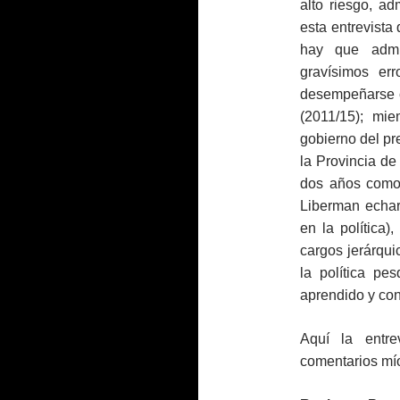
alto riesgo, ad
esta entrevista
hay que admit
gravísimos err
desempeñarse c
(2011/15); mi
gobierno del pr
la Provincia d
dos años como
Liberman echarl
en la política)
cargos jerárqui
la política p
aprendido y co
Aquí la entre
comentarios mí