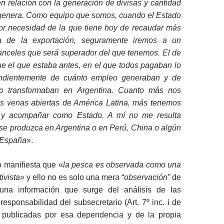
 relación con la generación de divisas y cantidad
 genera. Como equipo que somos, cuando el Estado
r necesidad de la que tiene hoy de recaudar más
ía de la exportación, seguramente iremos a un
nceles que será superador del que tenemos. El de
e el que estaba antes, en el que todos pagaban lo
ndientemente de cuánto empleo generaban y de
to transformaban en Argentina. Cuanto más nos
s venas abiertas de América Latina, más tenemos
 y acompañar como Estado. A mí no me resulta
 se produzca en Argentina o en Perú, China o algún
o España
».
o manifiesta que «
la pesca es observada como una
tivista»
y ello no es solo una mera “
observación
”
de
 una información que surge del análisis de las
responsabilidad del subsecretario (Art. 7º inc. i de
 publicadas por esa dependencia y de la propia