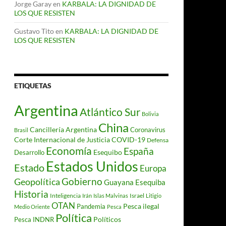
Jorge Garay
en
KARBALA: LA DIGNIDAD DE
LOS QUE RESISTEN
Gustavo Tito
en
KARBALA: LA DIGNIDAD DE
LOS QUE RESISTEN
ETIQUETAS
Argentina
Atlántico Sur
Bolivia
China
Cancillería Argentina
Coronavirus
Brasil
Corte Internacional de Justicia
COVID-19
Defensa
Economía
España
Desarrollo
Esequibo
Estados Unidos
Estado
Europa
Gobierno
Geopolítica
Guayana Esequiba
Historia
Inteligencia
Israel
Irán
Islas Malvinas
Litigio
OTAN
Pesca ilegal
Pandemia
Medio Oriente
Pesca
Política
Políticos
Pesca INDNR