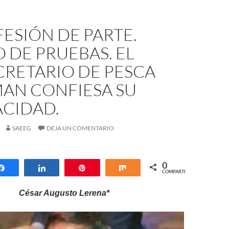
ESIÓN DE PARTE.
 DE PRUEBAS. EL
CRETARIO DE PESCA
MAN CONFIESA SU
ACIDAD.
SAEEG
DEJA UN COMENTARIO
0
Compartir
Compartir
Pin
Compartir
COMPARTIR
César Augusto Lerena*