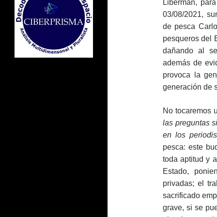
Liberman, par
03/08/2021, su
de pesca Carlo
pesqueros del E
dañando al sec
además de evid
provoca la gen
generación de s
No tocaremos un
las preguntas s
en los periodis
pesca: este buq
toda aptitud y 
Estado, ponie
privadas; el t
sacrificado emp
grave, si se pu