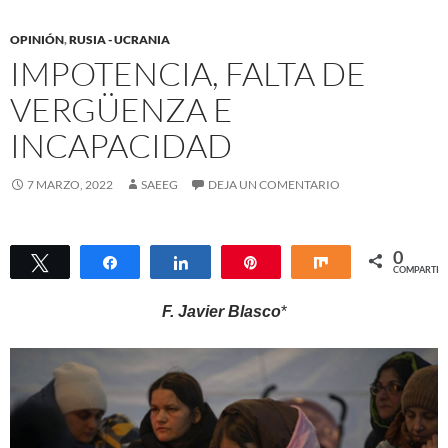
OPINIÓN
,
RUSIA - UCRANIA
IMPOTENCIA, FALTA DE
VERGÜENZA E
INCAPACIDAD
7 MARZO, 2022
SAEEG
DEJA UN COMENTARIO
0
Twittear
Compartir
Compartir
Pin
Compartir
COMPARTIR
F. Javier Blasco
*