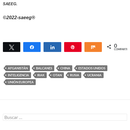
SAEEG.
©2022-saeeg®
0
Twittear
Compartir
Compartir
Pin
Compartir
COMPARTIR
AFGANISTÁN
BALCANES
CHINA
ESTADOS UNIDOS
INTELIGENCIA
IRAK
OTAN
RUSIA
UCRANIA
UNIÓN EUROPEA
Buscar: