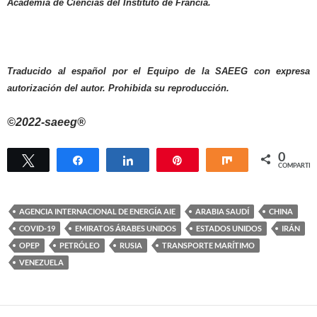
Academia de Ciencias del Instituto de Francia.
Traducido al español por el Equipo de la SAEEG con expresa
autorización del autor. Prohibida su reproducción.
©2022-saeeg®
0
Twittear
Compartir
Compartir
Pin
Compartir
COMPARTIR
AGENCIA INTERNACIONAL DE ENERGÍA AIE
ARABIA SAUDÍ
CHINA
COVID-19
EMIRATOS ÁRABES UNIDOS
ESTADOS UNIDOS
IRÁN
OPEP
PETRÓLEO
RUSIA
TRANSPORTE MARÍTIMO
VENEZUELA