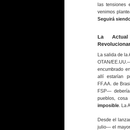
las tensiones
venimos plante
Seguirá siendo
La Actual
Revolucionar
La salida de la
OTAN/EE.UU
encumbrado en 
allí estarían
FF.AA. de Bra
FSP— debería 
pueblos, cosa
imposible
. La 
Desde el lanza
julio— el mayor