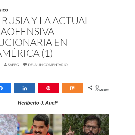
GICO
 RUSIA Y LA ACTUAL
AOFENSIVA
UCIONARIA EN
MÉRICA (1)
SAEEG
DEJA UN COMENTARIO
0
Compartir
Compartir
Pin
Compartir
COMPARTIR
Heriberto J. Auel*