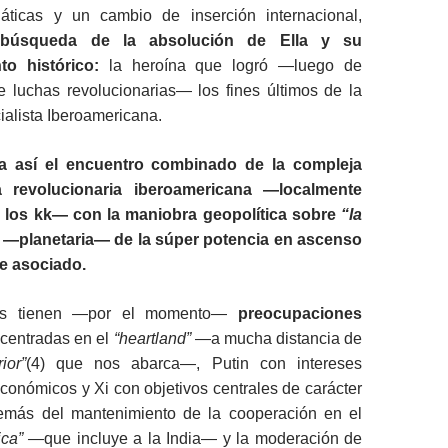
iáticas y un cambio de inserción internacional,
 búsqueda de la absolución de Ella y su
o histórico:
la heroína que logró —luego de
e luchas revolucionarias— los fines últimos de la
alista Iberoamericana.
a así el encuentro combinado de la compleja
a revolucionaria iberoamericana —localmente
r los kk— con la maniobra geopolítica sobre
“la
—planetaria— de la súper potencia en ascenso
te asociado.
os tienen —por el momento—
preocupaciones
centradas en el
“heartland”
—a mucha distancia de
ior”
(4) que nos abarca—, Putin con intereses
económicos y Xi con objetivos centrales de carácter
demás del mantenimiento de la cooperación en el
tica” —
que incluye a la India— y la moderación de