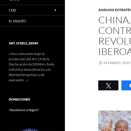
ANÁLISIS ESTRATÉ
CEID
CHINA,
EL SAQUEO
CONTR
REVOL
ART.19 DECL.DDHH
IBEROA
«Nos colocamos bajo la
protección del Art.19 de la
24 MARZO, 2022
Declaración de DDHH»,»Todo
individuo tiene derecho a la
libertad de opinión y de
expresión…»
Twittear
DONACIONES
!Ayudanos a Seguir!