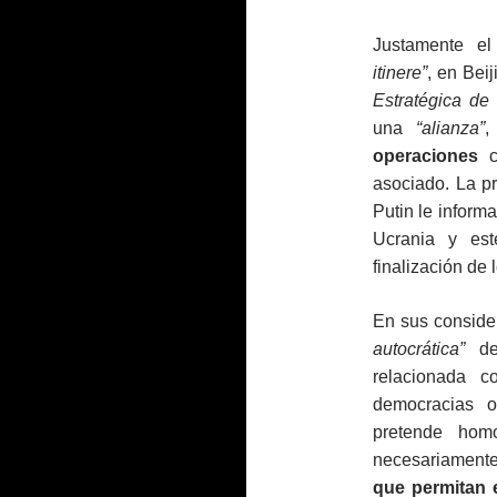
Justamente e
itinere”
, en Bei
Estratégica de
una
“alianza”
,
operaciones
co
asociado. La p
Putin le informa
Ucrania y est
finalización de 
En sus consider
autocrática”
de 
relacionada c
democracias o
pretende hom
necesariament
que permitan e