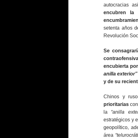
autocracias as
encubren la
encumbramient
setenta años d
Revolución Soci
Se consagrarí
contraofensiv
encubierta po
anilla exterior”
y de su recien
Chinos y rus
prioritarias
con
la
“anilla exter
estratégicos y 
geopolítico, a
área
“telurocrá