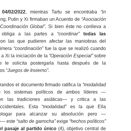
l
04/02/2022
, mientras Tartu se encontraba
“in
jing, Putin y Xi firmaban un Acuerdo de
“A
sociación
 Coordinación Global”.
Si bien éste no conlleva a
 obliga a las partes a
“coordinar”
todas las
n las que pudieren afectar las maniobras del
rimera
“coordinación”
fue la que se realizó cuando
 a Xi la iniciación de la
“Operación Especial”
sobre
e le solicita postergarla hasta después de la
los
“Juegos de Invierno”.
andos el documento firmado ratifica la
“modalidad
los sistemas políticos de ambos líderes —
on las tradiciones asiáticas— y critica a las
ccidentales. Esta
“modalidad”
es la que Ella
ologar para alcanzar su absolución pero —
e— este
“salto de garrocha”
exige
“hechos políticos”
l pasaje al partido único
(4), objetivo central de