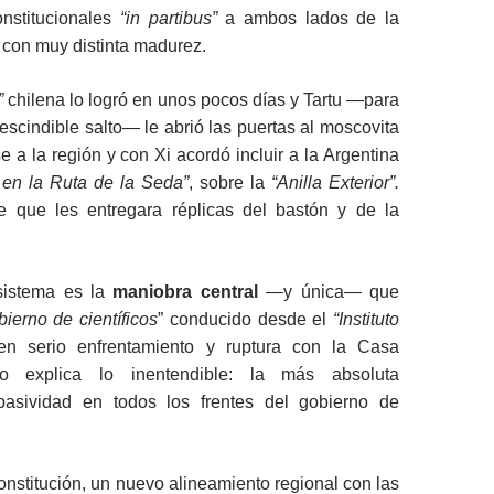
onstitucionales
“in partibus”
a ambos lados de la
o con muy distinta madurez.
”
chilena lo logró en unos pocos días y Tartu —para
rescindible salto— le abrió las puertas al moscovita
e a la región y con Xi acordó incluir a la Argentina
 en la Ruta de la Seda”
, sobre la
“Anilla Exterior”.
e que les entregara réplicas del bastón y de la
sistema es la
maniobra central
—y única— que
bierno de científicos
” conducido desde el
“Instituto
en serio enfrentamiento y ruptura con la Casa
o explica lo inentendible: la más absoluta
 pasividad en todos los frentes del gobierno de
nstitución, un nuevo alineamiento regional con las