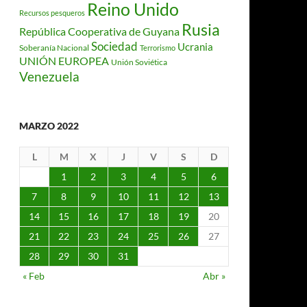
Reino Unido
Recursos pesqueros
Rusia
República Cooperativa de Guyana
Sociedad
Ucrania
Soberanía Nacional
Terrorismo
UNIÓN EUROPEA
Unión Soviética
Venezuela
MARZO 2022
L
M
X
J
V
S
D
1
2
3
4
5
6
7
8
9
10
11
12
13
14
15
16
17
18
19
20
21
22
23
24
25
26
27
28
29
30
31
« Feb
Abr »