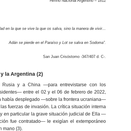
Himno Nacional Argentino – 1812
dad en la que se vive la que os salva, sino la manera de vivir…
Adán se pierde en el Paraíso y Lot se salva en Sodoma”.
San Juan Crisóstomo -347/407 d. C-.
 y la Argentina
(2)
 a Rusia y a China —para entrevistarse con los
sidentes— entre el 02 y el 06 de febrero de 2022,
a había desplegado —sobre la frontera ucraniana—
las fuerzas de invasión. La crítica situación interna
y en particular la grave situación judicial de Ella —
ción fue contratado— le exigían el extemporáneo
en mano (3).