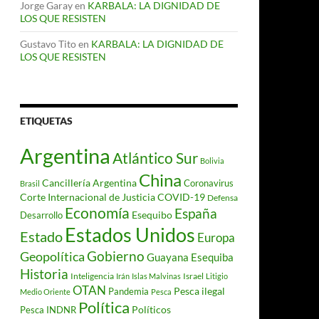
Jorge Garay
en
KARBALA: LA DIGNIDAD DE
LOS QUE RESISTEN
Gustavo Tito
en
KARBALA: LA DIGNIDAD DE
LOS QUE RESISTEN
ETIQUETAS
Argentina
Atlántico Sur
Bolivia
China
Cancillería Argentina
Coronavirus
Brasil
Corte Internacional de Justicia
COVID-19
Defensa
Economía
España
Desarrollo
Esequibo
Estados Unidos
Estado
Europa
Gobierno
Geopolítica
Guayana Esequiba
Historia
Inteligencia
Israel
Irán
Islas Malvinas
Litigio
OTAN
Pesca ilegal
Pandemia
Medio Oriente
Pesca
Política
Políticos
Pesca INDNR