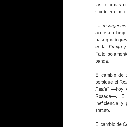
las reformas c
Cordillera, per
La
“insurgencia
acelerar el imp
para que ingres
en la
“Franja y
Faltó solament
banda.
El cambio de 
persigue el
“go
Patria” —
hoy 
Rosada—. Ell
ineficiencia y
Tartufo.
El cambio de Co