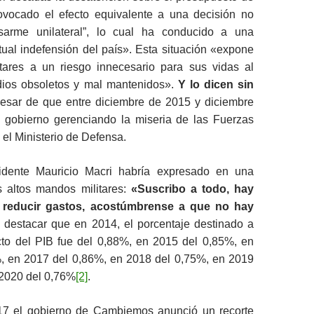
vocado el efecto equivalente a una decisión no
esarme unilateral”, lo cual ha conducido a una
rtual indefensión del país». Esta situación «expone
itares a un riesgo innecesario para sus vidas al
ios obsoletos y mal mantenidos».
Y lo dicen sin
esar de que entre diciembre de 2015 y diciembre
 gobierno gerenciando la miseria de las Fuerzas
el Ministerio de Defensa.
sidente Mauricio Macri habría expresado en una
s altos mandos militares:
«Suscribo a todo, hay
y reducir gastos, acostúmbrense a que no hay
 destacar que en 2014, el porcentaje destinado a
to del PIB fue del 0,88%, en 2015 del 0,85%, en
, en 2017 del 0,86%, en 2018 del 0,75%, en 2019
 2020 del 0,76%
[2]
.
17 el gobierno de Cambiemos anunció un recorte