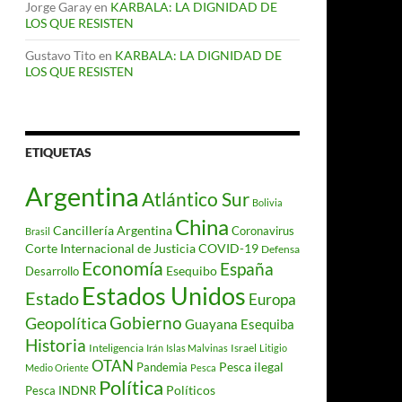
Jorge Garay
en
KARBALA: LA DIGNIDAD DE
LOS QUE RESISTEN
Gustavo Tito
en
KARBALA: LA DIGNIDAD DE
LOS QUE RESISTEN
ETIQUETAS
Argentina
Atlántico Sur
Bolivia
China
Cancillería Argentina
Coronavirus
Brasil
Corte Internacional de Justicia
COVID-19
Defensa
Economía
España
Desarrollo
Esequibo
Estados Unidos
Estado
Europa
Gobierno
Geopolítica
Guayana Esequiba
Historia
Inteligencia
Israel
Irán
Islas Malvinas
Litigio
OTAN
Pesca ilegal
Pandemia
Medio Oriente
Pesca
Política
Políticos
Pesca INDNR