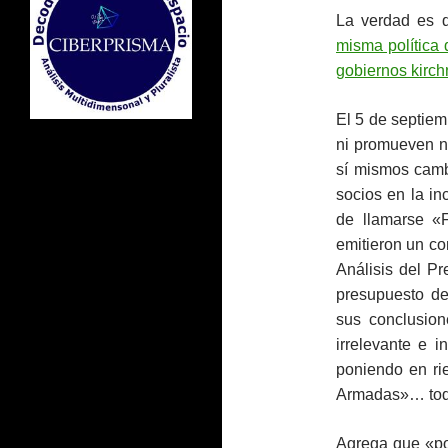
La verdad es 
misma política
gobiernos kirch
El 5 de septiem
ni promueven n
sí mismos cam
socios en la i
de llamarse «
emitieron un co
Análisis del P
presupuesto de
sus conclusio
irrelevante e i
poniendo en rie
Armadas»… toda
Agrega que «po