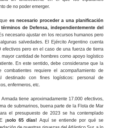
nto de no poder emerger.
 que
es necesario proceder a una planificación
n términos de Defensa, independientemente del
s necesario ajustar en los recursos humanos pero
algunas salvedades. El Ejército Argentino cuenta
 efectivos pero en el caso de una fuerza de tierra
a mayor cantidad de hombres como apoyo logístico
tiente. En este sentido, debe considerarse que la
de combatientes requiere el acompañamiento de
l destinado con fines logísticos: personal de
os, enfermeros, etc.
la Armada tiene aproximadamente 17.000 efectivos,
rma de submarinos, buena parte de la Flota de Mar
ara el presupuesto de 2023 se ha contemplado
EE
¡solo 65 días!
Aquí se entiende por qué se
edación de nuestras riquezas del Atlántico Sur, a lo