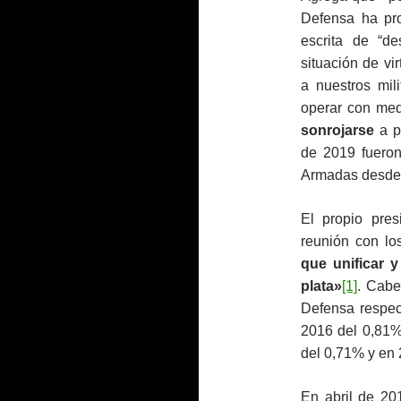
Defensa ha pro
escrita de “d
situación de vi
a nuestros mil
operar con med
sonrojarse
a p
de 2019 fueron
Armadas desde 
El propio pre
reunión con lo
que unificar 
plata»
[1]
. Cabe
Defensa respec
2016 del 0,81%
del 0,71% y en
En abril de 20