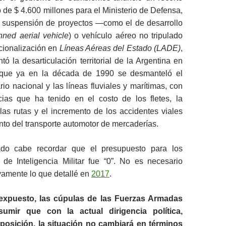
 de $ 4.600 millones para el Ministerio de Defensa,
 suspensión de proyectos —como el de desarrollo
ned aerial vehicle
) o vehículo aéreo no tripulado
cionalización en
Líneas Aéreas del Estado (LADE)
,
tó la desarticulación territorial de la Argentina en
 que ya en la década de 1990 se desmanteló el
rio nacional y las líneas fluviales y marítimas, con
ias que ha tenido en el costo de los fletes, la
las rutas y el incremento de los accidentes viales
to del transporte automotor de mercaderías.
do cabe recordar que el presupuesto para los
 de Inteligencia Militar fue “0”. No es necesario
amente lo que detallé en
2017
.
o expuesto, las cúpulas de las Fuerzas Armadas
umir que con la actual dirigencia política,
oposición, la situación no cambiará en términos