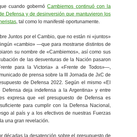
que cuando gobernó
Cambiemos continuó con la
 de Defensa y de desinversión que mantuvieron los
neristas
, tal como lo manifesté oportunamente.
bre Juntos por el Cambio, que no están ni «juntos»
ingún «cambio» —que para mostrarse distintos de
biaron su nombre de «Cambiemos», así como sus
ncubación de las desventuras de la Nación pasaron
Frente para la Victoria» a «Frente de Todos»—,
municado de prensa sobre la III Jornada de JxC de
resupuesto de Defensa 2022. Según el mismo «El
 Defensa deja indefensa a la Argentina» y entre
nes expresa que «el presupuesto de Defensa es
nsuficiente para cumplir con la Defensa Nacional,
sgo al país y a los efectivos de nuestras Fuerzas
 una gran revelación.
r décadas la desatención sobre el presupuesto de