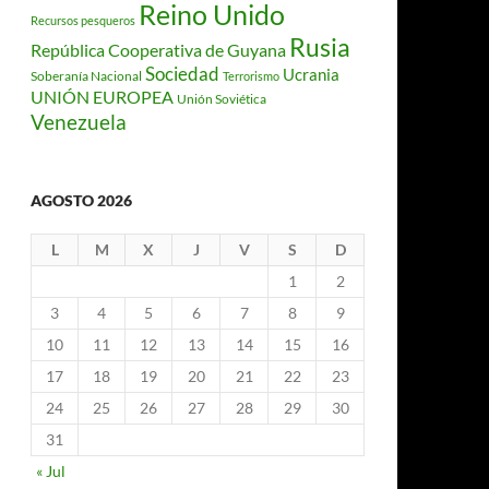
Reino Unido
Recursos pesqueros
Rusia
República Cooperativa de Guyana
Sociedad
Ucrania
Soberanía Nacional
Terrorismo
UNIÓN EUROPEA
Unión Soviética
Venezuela
AGOSTO 2026
L
M
X
J
V
S
D
1
2
3
4
5
6
7
8
9
10
11
12
13
14
15
16
17
18
19
20
21
22
23
24
25
26
27
28
29
30
31
« Jul