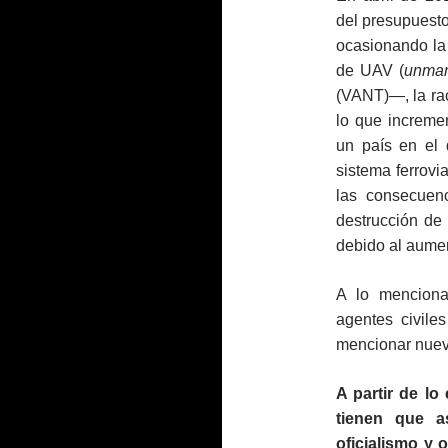
del presupuesto
ocasionando la
de UAV (
unman
(VANT)—, la ra
lo que incremen
un país en el
sistema ferrovia
las consecuenc
destrucción de 
debido al aumen
A lo menciona
agentes civiles
mencionar nuev
A partir de l
tienen que as
oficialismo y 