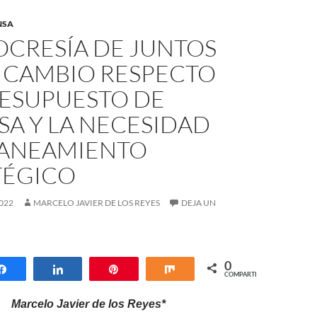
NSA
OCRESÍA DE JUNTOS
L CAMBIO RESPECTO
RESUPUESTO DE
A Y LA NECESIDAD
LANEAMIENTO
TÉGICO
022
MARCELO JAVIER DE LOS REYES
DEJA UN
0
Compartir
Compartir
Pin
Compartir
COMPARTIR
Marcelo Javier de los Reyes*