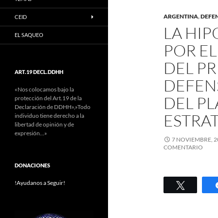
ARGENTINA
,
DEFE
CEID
LA HIP
EL SAQUEO
POR E
DEL P
ART.19 DECL.DDHH
DEFENS
«Nos colocamos bajo la
DEL P
protección del Art.19 de la
Declaración de DDHH»,»Todo
ESTRA
individuo tiene derecho a la
libertad de opinión y de
expresión…»
7 NOVIEMBRE, 2
COMENTARIO
DONACIONES
!Ayudanos a Seguir!
Twittear