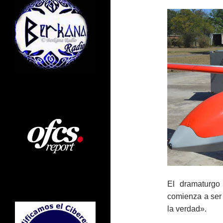
El dramaturgo
comienza a ser
la verdad».