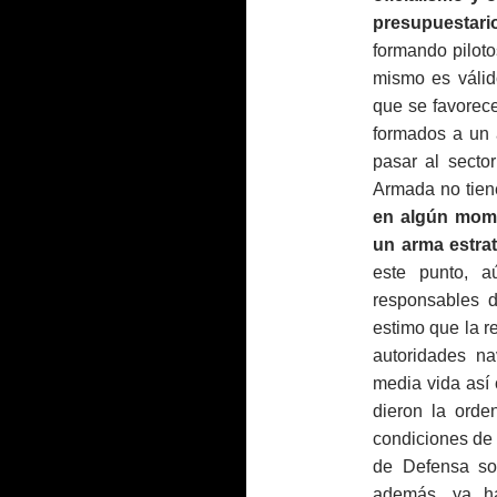
presupuestari
formando piloto
mismo es válid
que se favorece
formados a un 
pasar al secto
Armada no tie
en algún mome
un arma estra
este punto, 
responsables 
estimo que la r
autoridades na
media vida así 
dieron la ord
condiciones de 
de Defensa sob
además, ya ha