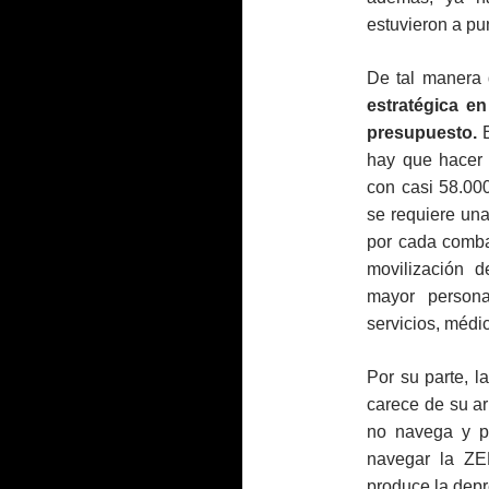
estuvieron a pu
De tal manera
estratégica e
presupuesto.
E
hay que hacer 
con casi 58.000
se requiere un
por cada comba
movilización 
mayor persona
servicios, médic
Por su parte, 
carece de su a
no navega y p
navegar la Z
produce la depr