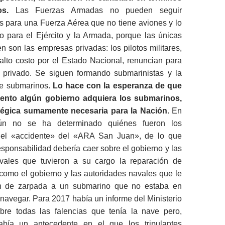
os.
Las Fuerzas Armadas no pueden seguir
s para una Fuerza Aérea que no tiene aviones y lo
o para el Ejército y la Armada, porque las únicas
n son las empresas privadas: los pilotos militares,
alto costo por el Estado Nacional, renuncian para
r privado. Se siguen formando submarinistas y la
ne submarinos.
Lo hace con la esperanza de que
nto algún gobierno adquiera los submarinos,
tégica sumamente necesaria para la Nación.
En
aún no se ha determinado quiénes fueron los
del «accidente» del «ARA San Juan», de lo que
esponsabilidad debería caer sobre el gobierno y las
vales que tuvieron a su cargo la reparación de
como el gobierno y las autoridades navales que le
en de zarpada a un submarino que no estaba en
navegar. Para 2017 había un informe del Ministerio
re todas las falencias que tenía la nave pero,
bía un antecedente en el que los tripulantes