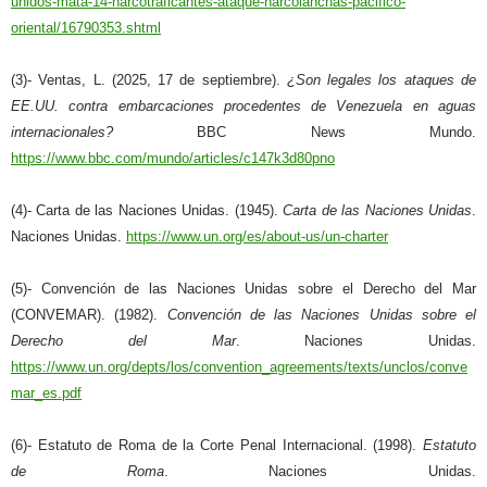
unidos-mata-14-narcotraficantes-ataque-narcolanchas-pacifico-
oriental/16790353.shtml
(3)- Ventas, L. (2025, 17 de septiembre).
¿Son legales los ataques de
EE.UU. contra embarcaciones procedentes de Venezuela en aguas
internacionales?
BBC News Mundo.
https://www.bbc.com/mundo/articles/c147k3d80pno
(4)- Carta de las Naciones Unidas. (1945).
Carta de las Naciones Unidas
.
Naciones Unidas.
https://www.un.org/es/about-us/un-charter
(5)- Convención de las Naciones Unidas sobre el Derecho del Mar
(CONVEMAR). (1982).
Convención de las Naciones Unidas sobre el
Derecho del Mar
. Naciones Unidas.
https://www.un.org/depts/los/convention_agreements/texts/unclos/conve
mar_es.pdf
(6)- Estatuto de Roma de la Corte Penal Internacional. (1998).
Estatuto
de Roma
. Naciones Unidas.