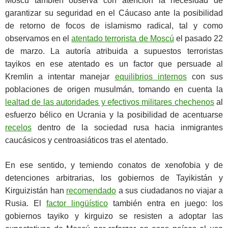
Moscú también observa con atención la necesidad de
garantizar su seguridad en el Cáucaso ante la posibilidad
de retorno de focos de islamismo radical, tal y como
observamos en el
atentado terrorista de Moscú
el pasado 22
de marzo. La autoría atribuida a supuestos terroristas
tayikos en ese atentado es un factor que persuade al
Kremlin a intentar manejar
equilibrios internos
con sus
poblaciones de origen musulmán, tomando en cuenta la
lealtad de las autoridades y efectivos militares chechenos
al
esfuerzo bélico en Ucrania y la posibilidad de acentuarse
recelos
dentro de la sociedad rusa hacia inmigrantes
caucásicos y centroasiáticos tras el atentado.
En ese sentido, y temiendo conatos de xenofobia y de
detenciones arbitrarias, los gobiernos de Tayikistán y
Kirguizistán han
recomendado
a sus ciudadanos no viajar a
Rusia. El
factor lingüístico
también entra en juego: los
gobiernos tayiko y kirguizo se resisten a adoptar las