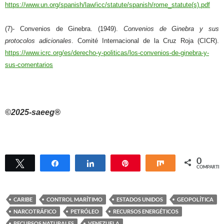
https://www.un.org/spanish/law/icc/statute/spanish/rome_statute(s).pdf
(7)- Convenios de Ginebra. (1949).
Convenios de Ginebra y sus
protocolos adicionales
. Comité Internacional de la Cruz Roja (CICR).
https://www.icrc.org/es/derecho-y-politicas/los-convenios-de-ginebra-y-
sus-comentarios
©2025-saeeg®
0
Twittear
Compartir
Compartir
Pin
Compartir
COMPARTIR
CARIBE
CONTROL MARÍTIMO
ESTADOS UNIDOS
GEOPOLÍTICA
NARCOTRÁFICO
PETRÓLEO
RECURSOS ENERGÉTICOS
RECURSOS NATURALES
VENEZUELA