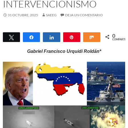
INTERVENCIONISMO
31 OCTUBRE, 2025
SAEEG
DEJA UN COMENTARIO
0
Twittear
Compartir
Compartir
Pin
Compartir
COMPARTIR
Gabriel Francisco Urquidi Roldán*