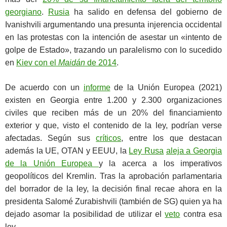
georgiano
.
Rusia
ha salido en defensa del gobierno de
Ivanishvili argumentando una presunta injerencia occidental
en las protestas con la intención de asestar un «intento de
golpe de Estado», trazando un paralelismo con lo sucedido
en
Kiev con el
Maidán
de 2014
.
De acuerdo con un
informe
de la Unión Europea (2021)
existen en Georgia entre 1.200 y 2.300 organizaciones
civiles que reciben más de un 20% del financiamiento
exterior y que, visto el contenido de la ley, podrían verse
afectadas. Según sus
críticos
, entre los que destacan
además la UE, OTAN y EEUU, la
Ley Rusa
aleja a Georgia
de la Unión Europea
y la acerca a los imperativos
geopolíticos del Kremlin. Tras la aprobación parlamentaria
del borrador de la ley, la decisión final recae ahora en la
presidenta Salomé Zurabishvili (también de SG) quien ya ha
dejado asomar la posibilidad de utilizar el
veto
contra esa
ley.