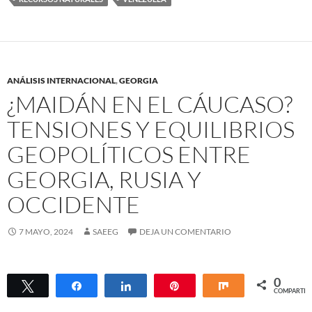
ANÁLISIS INTERNACIONAL
,
GEORGIA
¿MAIDÁN EN EL CÁUCASO?
TENSIONES Y EQUILIBRIOS
GEOPOLÍTICOS ENTRE
GEORGIA, RUSIA Y
OCCIDENTE
7 MAYO, 2024
SAEEG
DEJA UN COMENTARIO
0
Twittear
Compartir
Compartir
Pin
Compartir
COMPARTIR