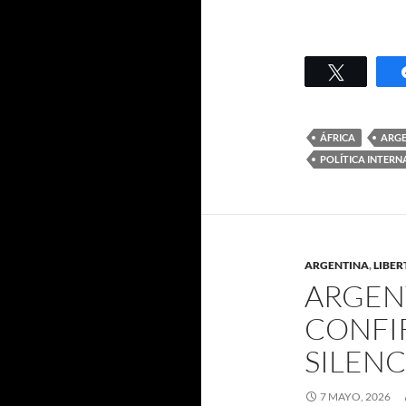
Twittear
ÁFRICA
ARGE
POLÍTICA INTER
ARGENTINA
,
LIBE
ARGEN
CONFI
SILEN
7 MAYO, 2026