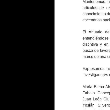
Mantenemos nue
artículos de r
conocimiento de 
escenarios naci
El Anuario d
entendiéndose 
distintiva y en
busca de favor
marco de una cr
Expresamos nu
investigadores
María Elena Ál
Fabelo Concepc
Juan León Giuj
Yoslán Silver