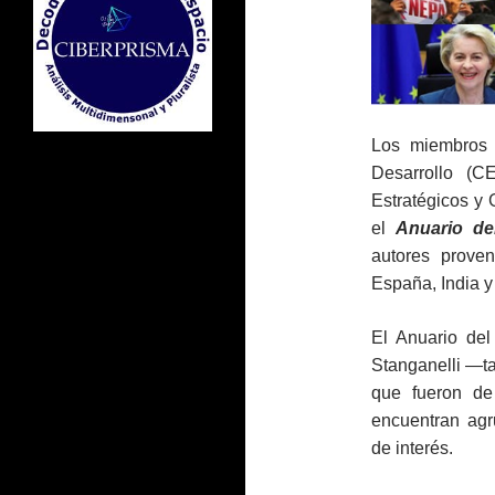
Los miembros 
Desarrollo (C
Estratégicos y
el
Anuario de
autores proven
España, India 
El Anuario del
Stanganelli ―t
que fueron de
encuentran agr
de interés.