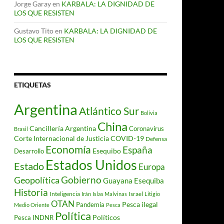
Jorge Garay
en
KARBALA: LA DIGNIDAD DE
LOS QUE RESISTEN
Gustavo Tito
en
KARBALA: LA DIGNIDAD DE
LOS QUE RESISTEN
ETIQUETAS
Argentina
Atlántico Sur
Bolivia
China
Cancillería Argentina
Coronavirus
Brasil
Corte Internacional de Justicia
COVID-19
Defensa
Economía
España
Desarrollo
Esequibo
Estados Unidos
Estado
Europa
Gobierno
Geopolítica
Guayana Esequiba
Historia
Inteligencia
Israel
Irán
Islas Malvinas
Litigio
OTAN
Pesca ilegal
Pandemia
Medio Oriente
Pesca
Política
Políticos
Pesca INDNR