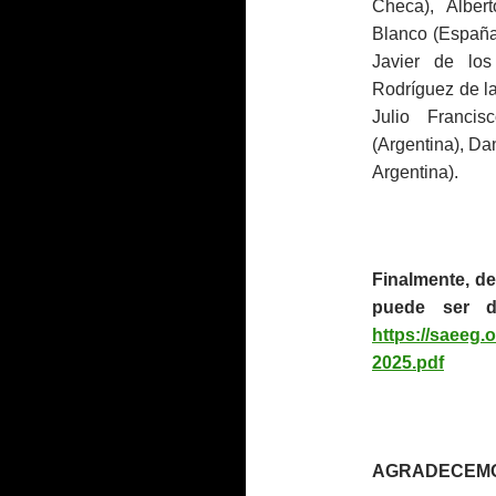
Checa), Albert
Blanco (España
Javier de los
Rodríguez de l
Julio Francis
(Argentina), D
Argentina).
Finalmente, d
puede ser d
https://saeeg
2025.pdf
AGRADECEMOS