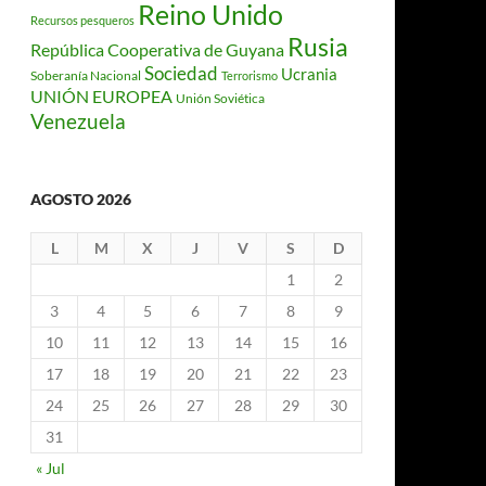
Reino Unido
Recursos pesqueros
Rusia
República Cooperativa de Guyana
Sociedad
Ucrania
Soberanía Nacional
Terrorismo
UNIÓN EUROPEA
Unión Soviética
Venezuela
AGOSTO 2026
L
M
X
J
V
S
D
1
2
3
4
5
6
7
8
9
10
11
12
13
14
15
16
17
18
19
20
21
22
23
24
25
26
27
28
29
30
31
« Jul