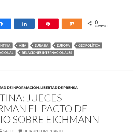
0
Compartir
Compartir
Pin
Compartir
COMPARTIR
NTINA
ASIA
EURASIA
EUROPA
GEOPOLÍTICA
NACIONAL
RELACIONES INTERNACIONALES
RTAD DE INFORMACIÓN
,
LIBERTAD DE PRENSA
TINA: JUECES
RMAN EL PACTO DE
CIO SOBRE EICHMANN
SAEEG
DEJA UN COMENTARIO