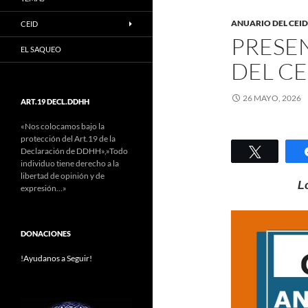
ANUARIO DEL CEID
CEID
PRESE
EL SAQUEO
DEL CE
26 MAYO, 2026
ART.19 DECL.DDHH
«Nos colocamos bajo la
protección del Art.19 de la
Twittear
Declaración de DDHH»,»Todo
individuo tiene derecho a la
libertad de opinión y de
L
expresión…»
DONACIONES
!Ayudanos a Seguir!