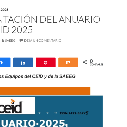
 2025
NTACIÓN DEL ANUARIO
ID 2025
SAEEG
DEJA UN COMENTARIO
0
Compartir
Compartir
Pin
Compartir
COMPARTIR
os Equipos del CEID y de la SAEEG