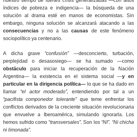
nuestro tiempo de fuertes crisis generalizadas —con altos
índices de pobreza e indigencia— la búsqueda de una
solución al drama esté en manos de economistas. Sin
embargo, ninguna solución se alcanzará atacando a las
consecuencias
y no a las
causas
de este fenómeno
sociopolítico ya centenario.
A dicha grave
“confusión”
—desconcierto, turbación,
perplejidad o desasosiego— se ha sumado —como
obstáculo
para iniciar la recuperación de la Nación
Argentina— la existencia en el sistema social —
y en
particular en la dirigencia política—
lo que se ha dado en
llamar
“el actor moderado”,
entendiendo por tal a un
“pacifista componedor tolerante”
que teme enfrentar los
conflictos derivados de la creciente situación revolucionaria
que envuelve a Iberoamérica, simulando ignorarla. Los
hemos sufrido como “
transversales”.
Son los
“NI”.
“Ni chicha
ni limonada”.