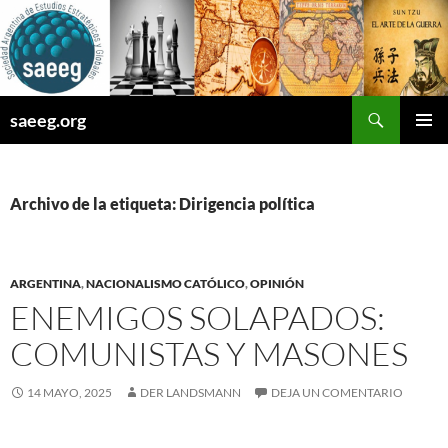
Saltar
al
contenido
Buscar
saeeg.org
MENÚ
PRINCI
Archivo de la etiqueta: Dirigencia política
ARGENTINA
,
NACIONALISMO CATÓLICO
,
OPINIÓN
ENEMIGOS SOLAPADOS:
COMUNISTAS Y MASONES
14 MAYO, 2025
DER LANDSMANN
DEJA UN COMENTARIO