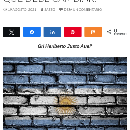
19 AGOSTO, 2021
SAEEG
DEJA UN COMENTARIO
0
Twittear
Compartir
Compartir
Pin
Compartir
COMPARTIR
Grl Heriberto Justo Auel*