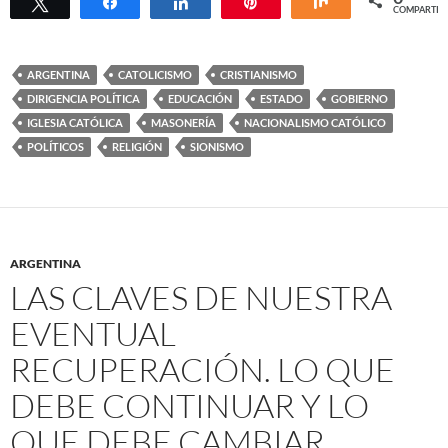
Twittear
Compartir
Compartir
Pin
Compartir
COMPARTIR
ARGENTINA
CATOLICISMO
CRISTIANISMO
DIRIGENCIA POLÍTICA
EDUCACIÓN
ESTADO
GOBIERNO
IGLESIA CATÓLICA
MASONERÍA
NACIONALISMO CATÓLICO
POLÍTICOS
RELIGIÓN
SIONISMO
ARGENTINA
LAS CLAVES DE NUESTRA
EVENTUAL
RECUPERACIÓN. LO QUE
DEBE CONTINUAR Y LO
QUE DEBE CAMBIAR.