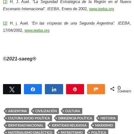
[1]
H. J. Auel.
“La Seguridad Estratégica de la Región en el Nuevo
Escenario Internacional”.
IEEBA
, Enero de 2002,
www.ieeba.org
[2]
H. j. Auel.
“En las vísperas de una Segunda Argentina”.
IEEBA
,
17/04/2002,
www.ieeba.org
©2021-saeeg®
0
Twittear
Compartir
Compartir
Pin
Compartir
COMPARTIR
ARGENTINA
CIVILIZACIÓN
CULTURA
CULTURA SOCIO-POLÍTICA
DIRIGENCIA POLÍTICA
HISTORIA
IDENTIDAD NACIONAL
IDENTIDAD RELIGIOSA
MARXISMO
MATERIALISMO DIALÉCTICO
PATRIOTISMO
POLÍTICA